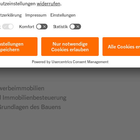
werbeimmobilien
nd Immobilienbesteuerung
 Grundlagen des Bauens