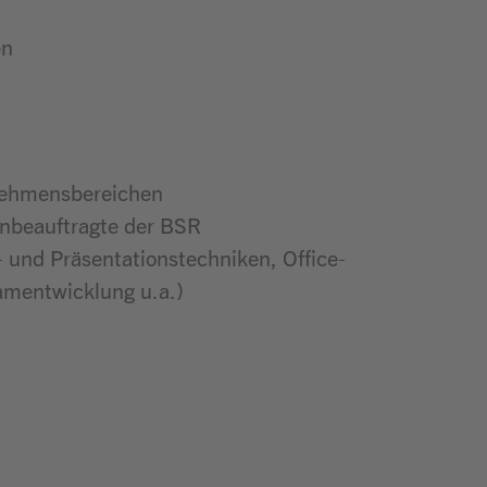
en
rnehmensbereichen
enbeauftragte der BSR
- und Präsentationstechniken, Office-
amentwicklung u.a.)