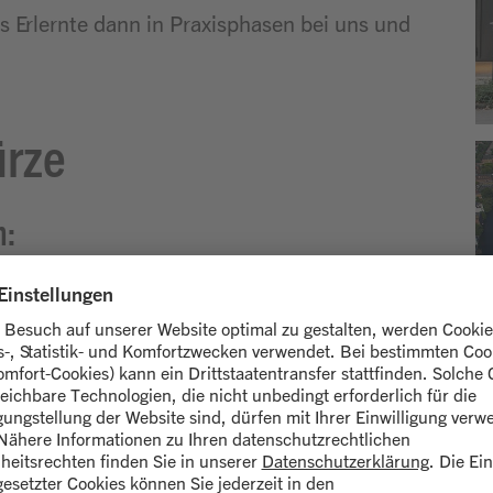
s Erlernte dann in Praxisphasen bei uns und
ürze
m:
bei unseren Partnerbetrieben wechseln sich in
r Hochschule für Wirtschaft und Recht Berlin
esen