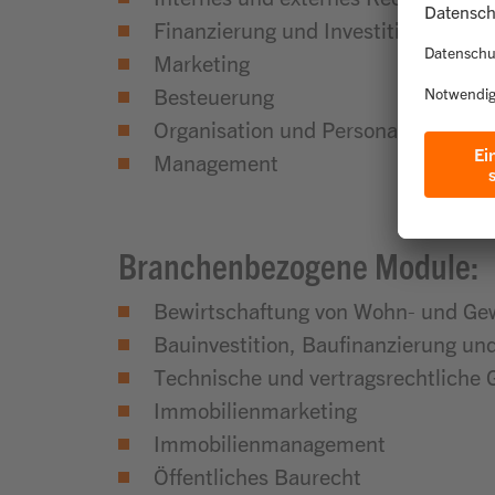
Finanzierung und Investition
Marketing
Besteuerung
Organisation und Personal
Management
Branchenbezogene Module:
Bewirtschaftung von Wohn- und Ge
Bauinvestition, Baufinanzierung u
Technische und vertragsrechtliche
Immobilienmarketing
Immobilienmanagement
Öffentliches Baurecht