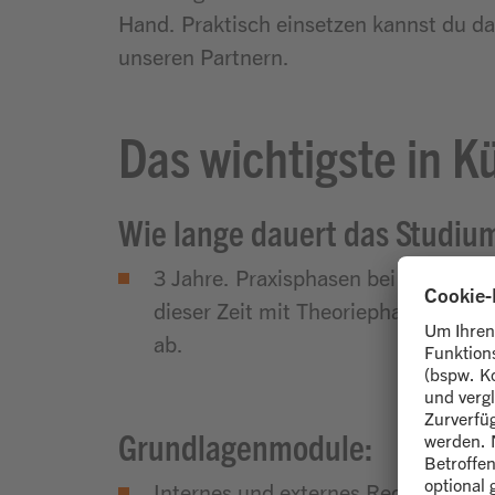
Hand. Praktisch einsetzen kannst du da
unseren Partnern.
Das wichtigste in K
Wie lange dauert das Studiu
3 Jahre. Praxisphasen bei uns bzw. 
dieser Zeit mit Theoriephasen an de
ab.
Grundlagenmodule:
Internes und externes Rechnungsw